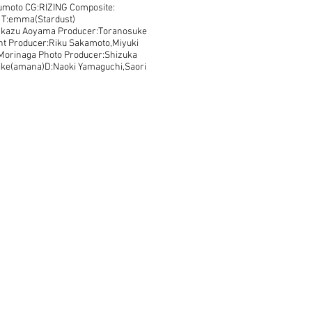
umoto CG:RIZING Composite:
o T:emma(Stardust)
kakazu Aoyama Producer:Toranosuke
nt Producer:Riku Sakamoto,Miyuki
 Morinaga Photo Producer:Shizuka
ike(amana)D:Naoki Yamaguchi,Saori