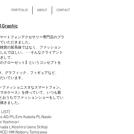
PORTFOLIO
ABOUT
CONTACT
,Graphic
いうスマートフォンアクセサリー専門店のブラ
ていただきました。
雑貨の延長線ではなく、ファッション
しんでほしい。･･･そんなクライアント
きして、
のクローゼット】というコンセプトを
M、グラフィック、フィギュアなど、
だいています。
界一ファッショニスタなスマートフォン。
マホケース）を持っていて、いつも親
んとおうちでファッションショーをしてい
描きました。
 LIST]
no AD/PL:Emi Kubota PL:Naoki
i Yoshinori
mada L:Koshiro Ueno St:Koji
ICE) HM:Noboru Tomizawa