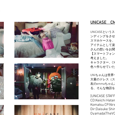
UNiCASE
CM
UNiCASEと
ンディングをさせ
スマホケースを、
アイテムとして楽
さんの想いをお聞
【スマートフォン
考えました。
キャラクター、C
色々作らせていた
UNiちゃんは世
大量のドレス（ス
友のemmaちゃ
る、そんな物語を
[UNiCASE STAFF
CD:Keiichi Hata
Komatsu CP:Nire
Dir:Daisuke Shi
Oyamada(TheVO