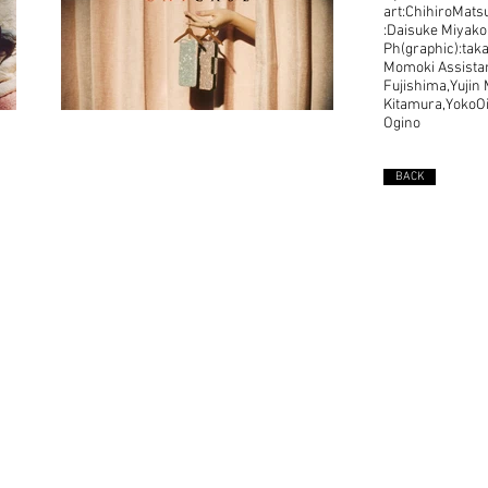
art:ChihiroMats
:Daisuke Miyak
Ph(graphic):ta
Momoki Assista
Fujishima,Yujin
Kitamura,YokoO
Ogino
BACK