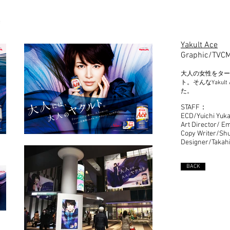
Yakult Ace
Graphic/TVC
大人の女性をター
ト。そんなYakult 
た。
STAFF：
ECD/Yuichi Yuk
Art Director/ E
Copy Writer/Shu
Designer/Takahi
BACK