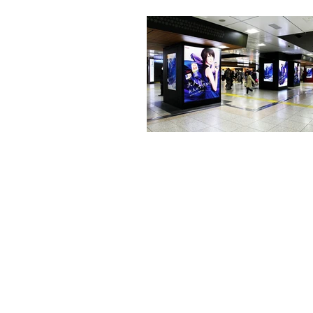
デザイナー/広告/ポートフォリオ/Art Director/アートディレクター/くぼたえみ/Emi Kubota/Designer/Graphic/A