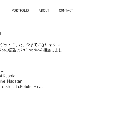
PORTFOLIO
ABOUT
CONTACT
M
ゲットにした、今までにないヤクル
Aceの広告のArtDirectionを担当しまし
awa
mi Kubota
hei Nagatani
ro Shibata,Kotoko Hirata